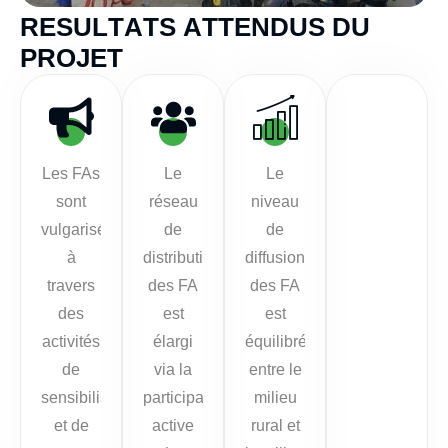
R
E
S
U
L
T
A
T
S
A
T
T
E
N
D
U
S
D
U
P
R
O
J
E
T
Les FAs
Le
Le
sont
réseau
niveau
vulgarisés
de
de
à
distribution
diffusion
travers
des FA
des FA
des
est
est
activités
élargi
équilibrée
de
via la
entre le
sensibilisation
participation
milieu
et de
active
rural et