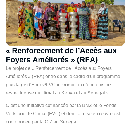
«
R
e
n
f
o
r
c
e
m
e
n
t
d
e
l
’
A
c
c
è
s
a
u
x
F
o
y
e
r
s
A
m
é
l
i
o
r
é
s
»
(
R
F
A
)
Le projet de « Renforcement de l’Accès aux Foyers
Améliorés » (RFA) entre dans le cadre d’un programme
plus large d’Endev/FVC « Promotion d’une cuisine
respectueuse du climat au Kenya et au Sénégal ».
C’est une initiative cofinancée par la BMZ et le Fonds
Verts pour le Climat (FVC) et dont la mise en œuvre est
coordonnée par la GIZ au Sénégal.