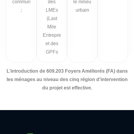
communication
des
le milieu
;
LMEs
urbain
(Last
Mile
Entrepreneurs)
et des
GPFs
L’introduction
de
609.203
Foyers
Améliorés
(FA) dans
les ménages au
niveau
des cinq
région
d’intervention
du
projet
est
effective.