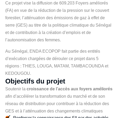
Ce projet vise la diffusion de 609.203 Foyers améliorés
(FA) en vue de la réduction de la pression sur le couvert
forestier, l’atténuation des émissions de gaz à effet de
serre (GES) au titre de la politique climatique du Sénégal
et de contribution à la création d’emplois et de
l’autonomisation des femmes.
Au Sénégal, ENDA ECOPOP fait partie des entités
d’exécution chargées de dérouler ce projet dans 5
régions : THIES, LOUGA, MATAM, TAMBACOUNDA et
KEDOUGOU.
O
b
j
e
c
t
i
f
s
d
u
p
r
o
j
e
t
Soutenir la
croissance
de
l’accès
aux foyers
améliorés
afin d’accélérer la transformation du marché et de son
réseau de distribution pour contribuer à la réduction des
GES et à l’atténuation des changements climatiques
Renforcer la connaissance des FA par des activités