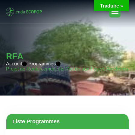
Traduire »
R
F
A
Accueil
Programmes
Projet de Renforcement de l’Accès aux Foyers Améliorés
Liste Programmes