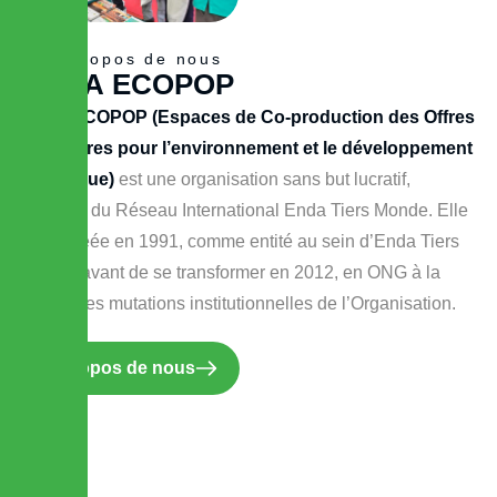
A propos de nous
E
N
D
A
E
C
O
P
O
P
Enda ECOPOP (Espaces de Co-production des Offres
Populaires pour l’environnement et le développement
en Afrique)
est une organisation sans but lucratif,
membre du Réseau International Enda Tiers Monde. Elle
a été créée en 1991, comme entité au sein d’Enda Tiers
monde avant de se transformer en 2012, en ONG à la
faveur des mutations institutionnelles de l’Organisation.
A propos de nous