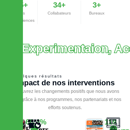
35
+
34
+
3
+
ans
Collabateurs
Bureaux
d'experiences
Experimentaion, A
Quelques résultats
I
m
p
a
c
t
d
e
n
o
s
i
n
t
e
r
v
e
n
t
i
o
n
s
Découvrez les changements positifs que nous avons
créés grâce à nos programmes, nos partenariats et nos
efforts soutenus.
60.4
%
119
Foyers