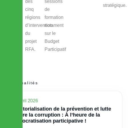
des
sessions
stratégique.
cinq
de
régions
formation
d’intervention
notament
du
sur le
projet
Budget
RFA.
Participatif
Actualités
28 avril 2026
Territorialisation de la prévention et lutte
contre la corruption : À l’heure de la
démocratisation participative !