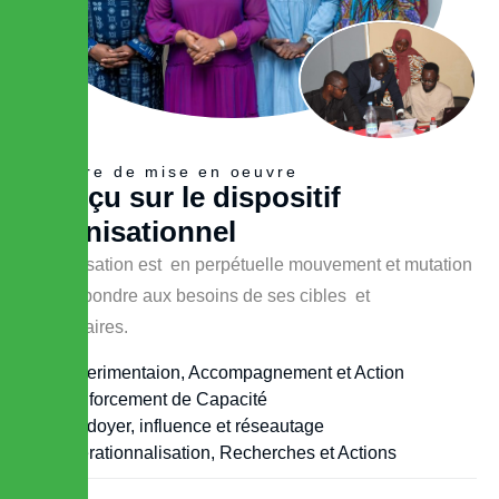
cadre de mise en oeuvre
A
p
e
r
ç
u
s
u
r
l
e
d
i
s
p
o
s
i
t
i
f
o
r
g
a
n
i
s
a
t
i
o
n
n
e
l
L’organisation est en perpétuelle mouvement et mutation
pour répondre aux besoins de ses cibles et
bénéficiaires.
Experimentaion, Accompagnement et Action
Renforcement de Capacité
Plaidoyer, influence et réseautage
Opérationnalisation, Recherches et Actions