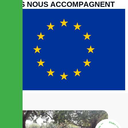
I
L
S
N
O
U
S
A
C
C
O
M
P
A
G
N
E
N
T