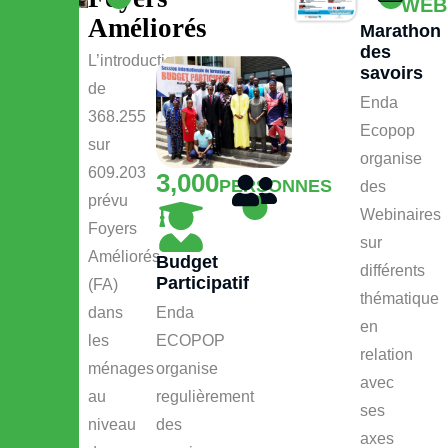
WEB
Améliorés
Marathon
des
L’introduction
savoirs
de
Enda
368.255
Ecopop
sur
organise
609.203
3,000
PERSONNES
des
prévu
Webinaires
Foyers
sur
Améliorés
Budget
différents
Participatif
(FA)
thématique
dans
Enda
en
les
ECOPOP
relation
ménages
organise
avec
au
regulièrement
ses
niveau
des
axes