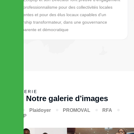
et de professionnalisme pour des collectivités locales
excellentes et pour des élus locaux capables d'un
leadership transformateur, dans une gouvernance
transparente et démocratique
GALERIE
N
o
t
r
e
g
a
l
e
r
i
e
d
'
i
m
a
g
e
s
Tous
Plaidoyer
PROMOVAL
RFA
ECOPOP