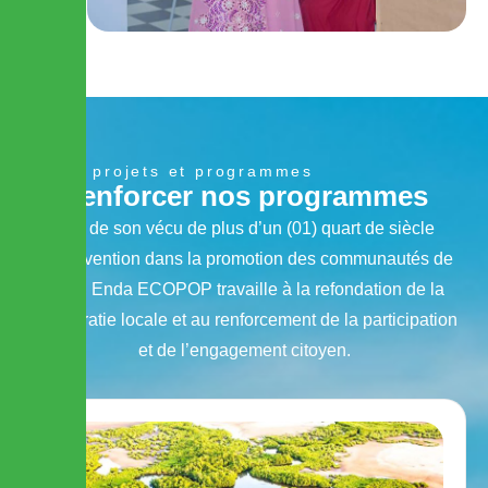
Nos projets et programmes
R
e
n
f
o
r
c
e
r
n
o
s
p
r
o
g
r
a
m
m
e
s
Fort de son vécu de plus d’un (01) quart de siècle
d’intervention dans la promotion des communautés de
base, Enda ECOPOP travaille à la refondation de la
démocratie locale et au renforcement de la participation
et de l’engagement citoyen.