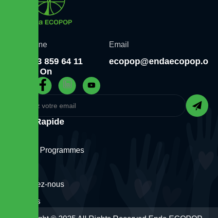
Téléphone
Email
+221 33 859 64 11
ecopop@endaecopop.org
Follow On
Liens Rapide
Accueil
Projets / Programmes
Articles
Contactez-nous
A propos