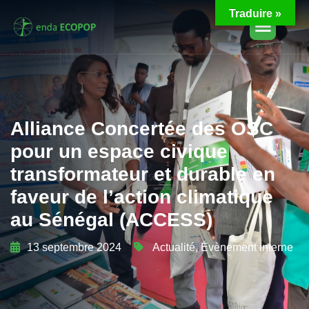
Traduire »
Alliance Concertée des OSC
pour un espace civique
transformateur et durable en
faveur de l’action climatique
au Sénégal (ACCESS)
13 septembre 2024
Actualité
,
Évènement interne