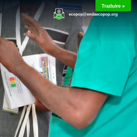
Traduire »
ecopop@endaecopop.org