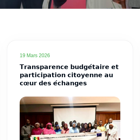
19 Mars 2026
𝗧𝗿𝗮𝗻𝘀𝗽𝗮𝗿𝗲𝗻𝗰𝗲 𝗯𝘂𝗱𝗴𝗲́𝘁𝗮𝗶𝗿𝗲 𝗲𝘁
𝗽𝗮𝗿𝘁𝗶𝗰𝗶𝗽𝗮𝘁𝗶𝗼𝗻 𝗰𝗶𝘁𝗼𝘆𝗲𝗻𝗻𝗲 𝗮𝘂
𝗰œ𝘂𝗿 𝗱𝗲𝘀 𝗲́𝗰𝗵𝗮𝗻𝗴𝗲𝘀